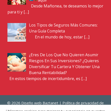
Desde Mañonea, te deseamos lo mejor
para ti y
[…]
Los Tipos de Seguros Más Comunes:
Una Guía Completa
En el mundo de hoy, estar
[…]
¿Eres De Los Que No Quieren Asumir
Riesgos En Sus Inversiones? ¿Quieres
Diversificar Tu Cartera Y Obtener Una
Buena Rentabilidad?
En estos tiempos de incertidumbre, es
[…]
© 2026 Diseño web
Baztanet
|
Política de privacidad de
agencia de seguros
|
Política de privacidad de asesoria