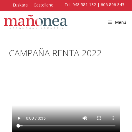
Tel:
948 581 132
|
606 896 843
Euskara
Castellano
Menú
CAMPAÑA RENTA 2022